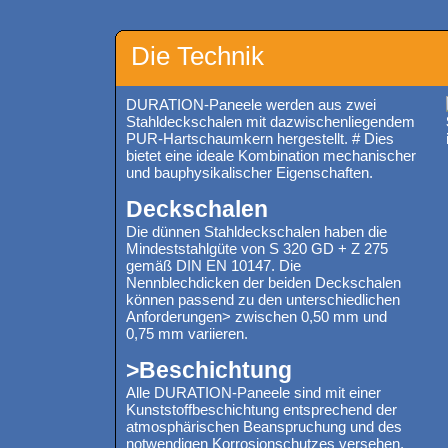
Die Technik
DURATION-Paneele werden aus zwei
Stahldeckschalen mit dazwischenliegendem
PUR-Hartschaumkern hergestellt. # Dies
bietet eine ideale Kombination mechanischer
und bauphysikalischer Eigenschaften.
Deckschalen
Die dünnen Stahldeckschalen haben die
Mindeststahlgüte von S 320 GD + Z 275
gemäß DIN EN 10147. Die
Nennblechdicken der beiden Deckschalen
können passend zu den unterschiedlichen
Anforderungen> zwischen 0,50 mm und
0,75 mm variieren.
>Beschichtung
Alle DURATION-Paneele sind mit einer
Kunststoffbeschichtung entsprechend der
atmosphärischen Beanspruchung und des
notwendigen Korrosionschutzes versehen.