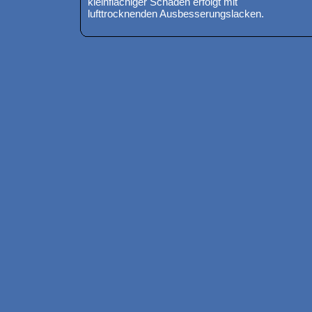
kleinflächiger Schäden erfolgt mit
lufttrocknenden Ausbesserungslacken.