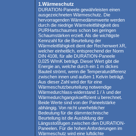
1.Wärmeschutz
DURATION-Paneele gewährleisten einen
ausgezeichneten Wärmeschutz. Die
hervorragenden Wärmedämmwerte werden
durch die niedrige Wärmeleitfähigkeit des
PURHartschaumes schon bei geringen
Schaumstärken erzielt. Als die wichtigste
Kennzahl für die Beurteilung der
Wärmeleitfähigkeit dient der Rechenwert λR,
welcher einheitlich, entsprechend der Norm
DIN 4108, für alle DURATION-Paneele
0,025 W/mK beträgt. Dieser Wert gibt die
Energie an, welche durch ein 1 m dickes
Bauteil strömt, wenn die Temperaturdifferenz
zwischen innen und außen 1 Kelvin beträgt.
Aus dieser Zahl wird der für eine
Wärmeschutzbeurteilung notwendige
Wärmedurchlass-widerstand 1 / λ und der
Wärmedurchgangskoeffizient u berechnet.
Beide Werte sind von der Paneelstärke
abhängig. Von nicht unerheblicher
Bedeutung für die dämmtechnische
Beurteilung ist die Ausbildung der
Längsstoßfugen zwischen den DURATION-
Paneelen. Für die hohen Anforderungen im
Wärmeschutz wird eine luftdichte