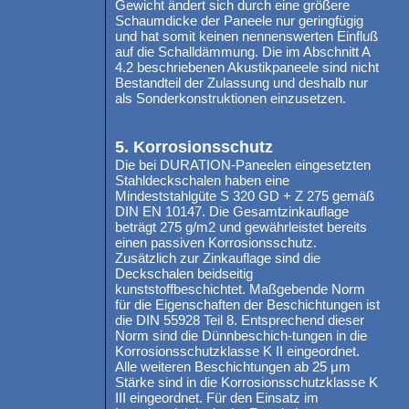
Gewicht ändert sich durch eine größere
Schaumdicke der Paneele nur geringfügig
und hat somit keinen nennenswerten Einfluß
auf die Schalldämmung. Die im Abschnitt A
4.2 beschriebenen Akustikpaneele sind nicht
Bestandteil der Zulassung und deshalb nur
als Sonderkonstruktionen einzusetzen.
5. Korrosionsschutz
Die bei DURATION-Paneelen eingesetzten
Stahldeckschalen haben eine
Mindeststahlgüte S 320 GD + Z 275 gemäß
DIN EN 10147. Die Gesamtzinkauflage
beträgt 275 g/m2 und gewährleistet bereits
einen passiven Korrosionsschutz.
Zusätzlich zur Zinkauflage sind die
Deckschalen beidseitig
kunststoffbeschichtet. Maßgebende Norm
für die Eigenschaften der Beschichtungen ist
die DIN 55928 Teil 8. Entsprechend dieser
Norm sind die Dünnbeschich-tungen in die
Korrosionsschutzklasse K II eingeordnet.
Alle weiteren Beschichtungen ab 25 μm
Stärke sind in die Korrosionsschutzklasse K
III eingeordnet. Für den Einsatz im